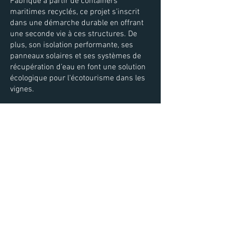
Fabriqué à partir de containers
maritimes recyclés, ce projet s’inscrit
dans une démarche durable en offrant
une seconde vie à ces structures. De
plus, son isolation performante, ses
panneaux solaires et ses systèmes de
récupération d’eau en font une solution
écologique pour l'écotourisme dans les
vignes.
Valorisez Votre Domaine Viticole
L’installation d’un container aménagé
dans les vignes est une excellente façon
de diversifier les activités de votre
domaine tout en valorisant votre terroir.
Proposez à vos clients une expérience
unique et authentique, où l'art de vivre et
le respect de l'environnement se
rencontrent.