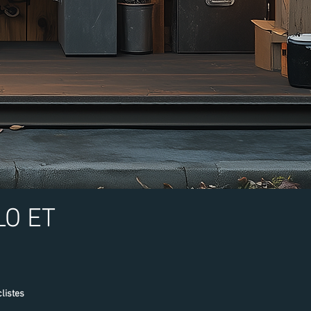
LO ET
listes