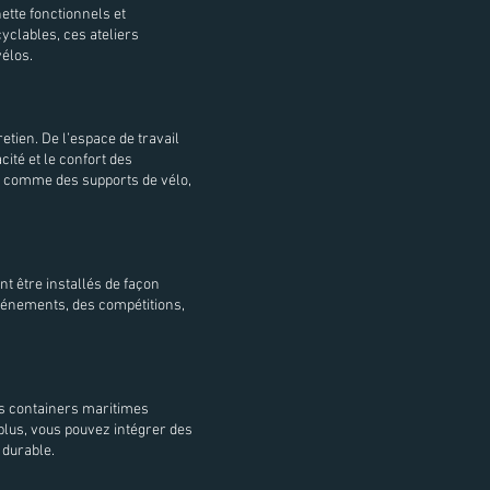
ette fonctionnels et
cyclables, ces ateliers
vélos.
etien. De l’espace de travail
ité et le confort des
, comme des supports de vélo,
t être installés de façon
événements, des compétitions,
es containers maritimes
 plus, vous pouvez intégrer des
 durable.